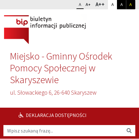
Przejdź do głównej treści
Przejdź do wyszukiwarki
Dopasuj kontr
Zmień rozmiar czcionki
rozmiar najwię
A++
rozmiar standardowy
rozmiar powiększony
kontrast sta
kontrast
kon
A
A+
A
A
A
Miejsko - Gminny Ośrodek
Pomocy Społecznej w
Skaryszewie
ul. Słowackiego 6, 26-640 Skaryszew
DEKLARACJA DOSTĘPNOŚCI
Wyszukaj na stronie
Wys