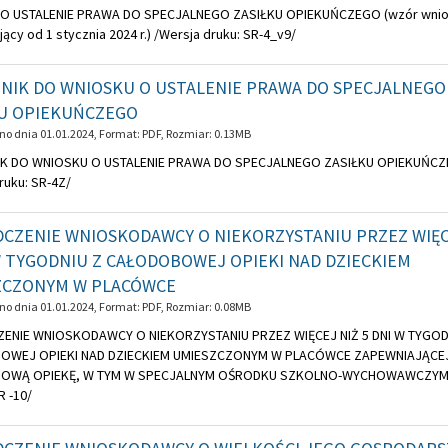
O USTALENIE PRAWA DO SPECJALNEGO ZASIŁKU OPIEKUŃCZEGO (wzór wni
ący od 1 stycznia 2024 r.) /Wersja druku: SR-4_v9/
NIK DO WNIOSKU O USTALENIE PRAWA DO SPECJALNEGO
KU OPIEKUŃCZEGO
o dnia 01.01.2024, Format:
PDF
, Rozmiar:
0.13MB
K DO WNIOSKU O USTALENIE PRAWA DO SPECJALNEGO ZASIŁKU OPIEKUŃC
ruku: SR-4Z/
CZENIE WNIOSKODAWCY O NIEKORZYSTANIU PRZEZ WIĘC
W TYGODNIU Z CAŁODOBOWEJ OPIEKI NAD DZIECKIEM
ZCZONYM W PLACÓWCE
o dnia 01.01.2024, Format:
PDF
, Rozmiar:
0.08MB
ENIE WNIOSKODAWCY O NIEKORZYSTANIU PRZEZ WIĘCEJ NIŻ 5 DNI W TYGOD
WEJ OPIEKI NAD DZIECKIEM UMIESZCZONYM W PLACÓWCE ZAPEWNIAJĄCE
OWĄ OPIEKĘ, W TYM W SPECJALNYM OŚRODKU SZKOLNO-WYCHOWAWCZYM 
R -10/