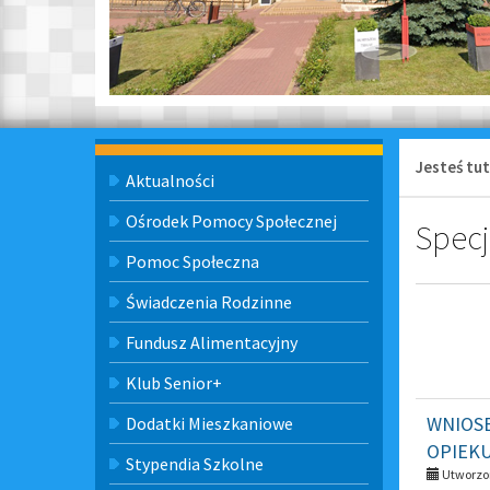
Jesteś tut
Menu
Aktualności
Ośrodek Pomocy Społecznej
Specj
Pomoc Społeczna
Świadczenia Rodzinne
Fundusz Alimentacyjny
Klub Senior+
WNIOSE
Dodatki Mieszkaniowe
OPIEK
Stypendia Szkolne
Utworzon