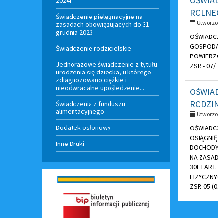
OŚWIA
2024r
ROLNE
Świadczenie pielęgnacyjne na
Utworzon
zasadach obowiązujących do 31
grudnia 2023
OŚWIADC
GOSPODA
Świadczenie rodzicielskie
POWIERZC
Jednorazowe świadczenie z tytułu
ZSR - 07/
urodzenia się dziecka, u którego
zdiagnozowano ciężkie i
nieodwracalne upośledzenie...
OŚWIA
RODZI
Świadczenia z funduszu
alimentacyjnego
Utworzon
Dodatek osłonowy
OŚWIADC
OSIĄGNIĘ
Inne Druki
DOCHODY
NA ZASADA
30E I AR
FIZYCZNYC
ZSR-05 (0