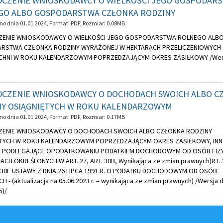
DCZENIE WNIOSKODAWCY O WIELKOŚCI JEGO GOSPODAR
GO ALBO GOSPODARSTWA CZŁONKA RODZINY
o dnia 01.01.2024, Format:
PDF
, Rozmiar:
0.08MB
ZENIE WNIOSKODAWCY O WIELKOŚCI JEGO GOSPODARSTWA ROLNEGO ALB
RSTWA CZŁONKA RODZINY WYRAŻONEJ W HEKTARACH PRZELICZENIOWYCH
HNI W ROKU KALENDARZOWYM POPRZEDZAJĄCYM OKRES ZASIŁKOWY /Wers
DCZENIE WNIOSKODAWCY O DOCHODACH SWOICH ALBO C
NY OSIĄGNIĘTYCH W ROKU KALENDARZOWYM
o dnia 01.01.2024, Format:
PDF
, Rozmiar:
0.17MB
ZENIE WNIOSKODAWCY O DOCHODACH SWOICH ALBO CZŁONKA RODZINY
TYCH W ROKU KALENDARZOWYM POPRZEDZAJĄCYM OKRES ZASIŁKOWY, INN
 PODLEGAJĄCE OPODATKOWANIU PODATKIEM DOCHODOWYM OD OSÓB FIZ
CH OKREŚLONYCH W ART. 27, ART. 30B, Wynikająca ze zmian prawnych)RT. 3
T. 30F USTAWY Z DNIA 26 LIPCA 1991 R. O PODATKU DOCHODOWYM OD OSÓB
H - (aktualizacja na 05.06.2023 r. – wynikająca ze zmian prawnych) /Wersja d
5)/