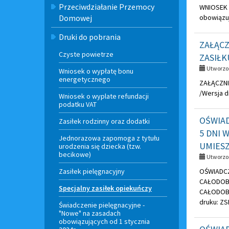
Przeciwdziałanie Przemocy
WNIOSEK 
Domowej
obowiązuj
Druki do pobrania
ZAŁĄCZ
Czyste powietrze
ZASIŁ
Utworzon
Wniosek o wypłatę bonu
energetycznego
ZAŁĄCZNI
/Wersja d
Wniosek o wyplate refundacji
podatku VAT
OŚWIAD
Zasiłek rodzinny oraz dodatki
5 DNI 
Jednorazowa zapomoga z tytułu
UMIES
urodzenia się dziecka (tzw.
becikowe)
Utworzon
Zasiłek pielęgnacyjny
OŚWIADCZ
CAŁODOBO
Specjalny zasiłek opiekuńczy
CAŁODOB
druku: ZS
Świadczenie pielęgnacyjne -
"Nowe" na zasadach
obowiązujących od 1 stycznia