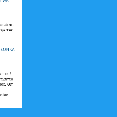
STWA
O
 OGÓLNEJ
ja druku:
ZŁONKA
YCH NIŻ
YCZNYCH
0C, ART.
ruku: