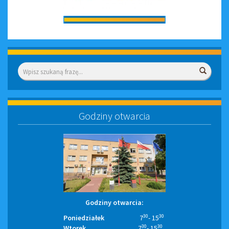
Wyszukiwarka
Wyszuk
Godziny otwarcia
Godziny otwarcia:
30
30
Poniedziałek
7
- 15
30
30
Wtorek
7
- 15