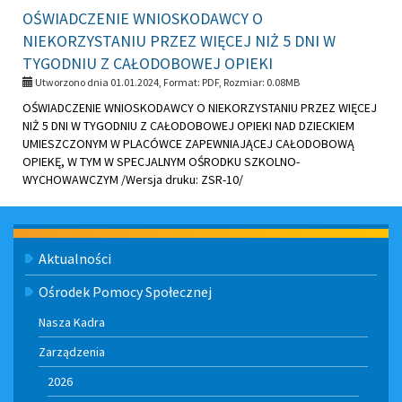
OŚWIADCZENIE WNIOSKODAWCY O
NIEKORZYSTANIU PRZEZ WIĘCEJ NIŻ 5 DNI W
TYGODNIU Z CAŁODOBOWEJ OPIEKI
Utworzono dnia 01.01.2024, Format:
PDF
, Rozmiar:
0.08MB
OŚWIADCZENIE WNIOSKODAWCY O NIEKORZYSTANIU PRZEZ WIĘCEJ
NIŻ 5 DNI W TYGODNIU Z CAŁODOBOWEJ OPIEKI NAD DZIECKIEM
UMIESZCZONYM W PLACÓWCE ZAPEWNIAJĄCEJ CAŁODOBOWĄ
OPIEKĘ, W TYM W SPECJALNYM OŚRODKU SZKOLNO-
WYCHOWAWCZYM /Wersja druku: ZSR-10/
Menu
Aktualności
Ośrodek Pomocy Społecznej
Nasza Kadra
Zarządzenia
2026