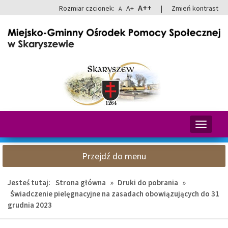
Przejdź
Przejdź
A++
Rozmiar czcionek:
A+
|
Zmień kontrast
A
do
do
głównej
wyszukiwarki
treści
Przełącz
nawigacj
Przejdź do menu
Jesteś tutaj:
Strona główna
»
Druki do pobrania
»
Świadczenie pielęgnacyjne na zasadach obowiązujących do 31
grudnia 2023