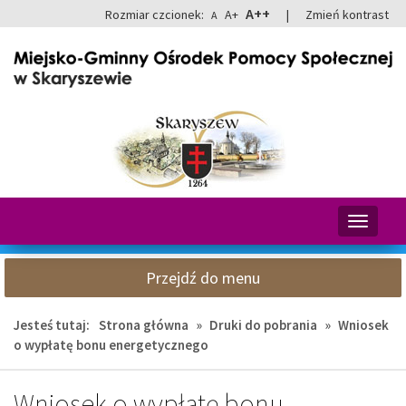
Przejdź
Przejdź
A++
Rozmiar czcionek:
A+
|
Zmień kontrast
A
do
do
głównej
wyszukiwarki
treści
Przełącz
nawigacj
Przejdź do menu
Jesteś tutaj:
Strona główna
»
Druki do pobrania
»
Wniosek
o wypłatę bonu energetycznego
Wniosek o wypłatę bonu