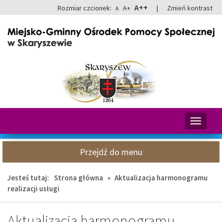
Przejdź
Przejdź
A++
Rozmiar czcionek:
A+
|
Zmień kontrast
A
do
do
głównej
wyszukiwarki
treści
Przełącz
nawigacj
Przejdź do menu
Jesteś tutaj:
Strona główna
»
Aktualizacja harmonogramu
realizacji usługi
Aktualizacja harmonogramu