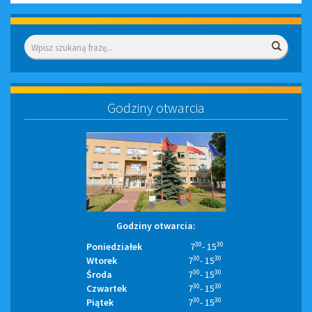
Wyszukiwarka
Wyszuk
Godziny otwarcia
Godziny otwarcia:
30
30
Poniedziałek
7
- 15
30
30
Wtorek
7
- 15
30
30
Środa
7
- 15
30
30
Czwartek
7
- 15
30
30
Piątek
7
- 15