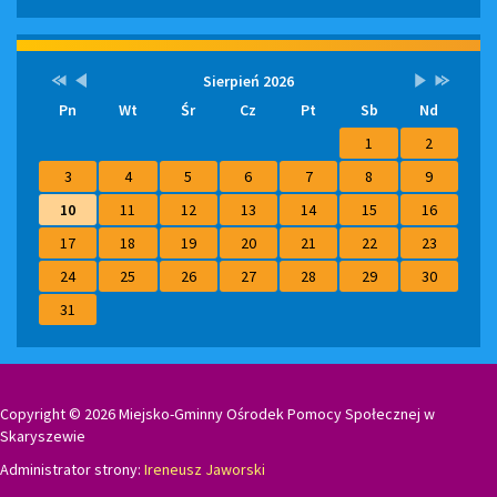
Kalendarz
Przestaw
Przestaw
Lista
Brak
Przestaw
Przestaw
Sierpień 2026
datę
datę
wydarzeń
wydarzeń
datę
datę
Pn
Wt
Śr
Cz
Pt
Sb
Nd
na
na
w
w
na
na
Sierpień
Lipiec
miesiącu
tym
Wrzesień
Sierpień
2025
2026
miesiącu.
2026
2027
1
2
3
4
5
6
7
8
9
10
11
12
13
14
15
16
17
18
19
20
21
22
23
24
25
26
27
28
29
30
31
Copyright © 2026 Miejsko-Gminny Ośrodek Pomocy Społecznej w
Skaryszewie
Administrator strony:
Ireneusz Jaworski