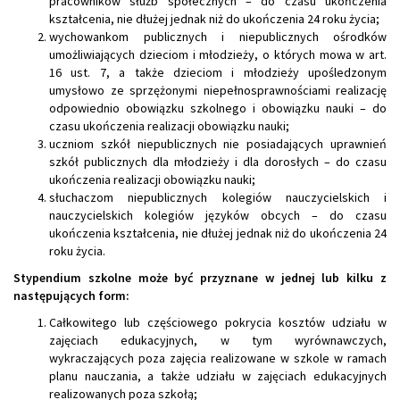
pracowników służb społecznych – do czasu ukończenia
kształcenia, nie dłużej jednak niż do ukończenia 24 roku życia;
wychowankom publicznych i niepublicznych ośrodków
umożliwiających dzieciom i młodzieży, o których mowa w art.
16 ust. 7, a także dzieciom i młodzieży upośledzonym
umysłowo ze sprzężonymi niepełnosprawnościami realizację
odpowiednio obowiązku szkolnego i obowiązku nauki – do
czasu ukończenia realizacji obowiązku nauki;
uczniom szkół niepublicznych nie posiadających uprawnień
szkół publicznych dla młodzieży i dla dorosłych – do czasu
ukończenia realizacji obowiązku nauki;
słuchaczom niepublicznych kolegiów nauczycielskich i
nauczycielskich kolegiów języków obcych – do czasu
ukończenia kształcenia, nie dłużej jednak niż do ukończenia 24
roku życia.
Stypendium szkolne może być przyznane w jednej lub kilku z
następujących form:
Całkowitego lub częściowego pokrycia kosztów udziału w
zajęciach edukacyjnych, w tym wyrównawczych,
wykraczających poza zajęcia realizowane w szkole w ramach
planu nauczania, a także udziału w zajęciach edukacyjnych
realizowanych poza szkołą;