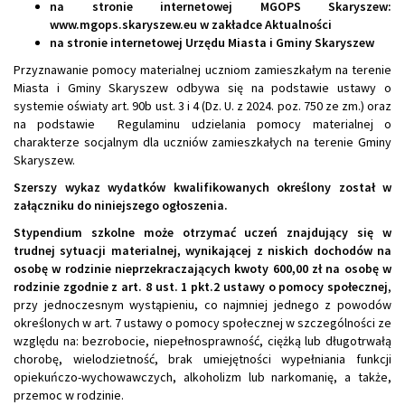
na stronie internetowej MGOPS Skaryszew:
www.mgops.skaryszew.eu w zakładce Aktualności
na stronie internetowej Urzędu Miasta i Gminy Skaryszew
Przyznawanie pomocy materialnej uczniom zamieszkałym na terenie
Miasta i Gminy Skaryszew odbywa się na podstawie ustawy o
systemie oświaty art. 90b ust. 3 i 4 (Dz. U. z 2024. poz. 750 ze zm.) oraz
na podstawie Regulaminu udzielania pomocy materialnej o
charakterze socjalnym dla uczniów zamieszkałych na terenie Gminy
Skaryszew.
Szerszy wykaz wydatków kwalifikowanych określony został w
załączniku do niniejszego ogłoszenia.
Stypendium szkolne może otrzymać uczeń znajdujący się w
trudnej sytuacji materialnej, wynikającej z niskich dochodów na
osobę w rodzinie nieprzekraczających kwoty 600,00 zł na osobę w
rodzinie zgodnie z art. 8 ust. 1 pkt.2 ustawy o pomocy społecznej
,
przy jednoczesnym wystąpieniu, co najmniej jednego z powodów
określonych w art. 7 ustawy o pomocy społecznej w szczególności ze
względu na: bezrobocie, niepełnosprawność, ciężką lub długotrwałą
chorobę, wielodzietność, brak umiejętności wypełniania funkcji
opiekuńczo-wychowawczych, alkoholizm lub narkomanię, a także,
przemoc w rodzinie.