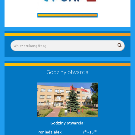
Wyszukiwarka
Wyszuk
Godziny otwarcia
Godziny otwarcia:
30
30
Poniedziałek
7
- 15