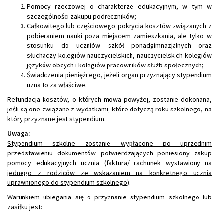
Pomocy rzeczowej o charakterze edukacyjnym, w tym w
szczególności zakupu podręczników;
Całkowitego lub częściowego pokrycia kosztów związanych z
pobieraniem nauki poza miejscem zamieszkania, ale tylko w
stosunku do uczniów szkół ponadgimnazjalnych oraz
słuchaczy kolegiów nauczycielskich, nauczycielskich kolegiów
języków obcych i kolegiów pracowników służb społecznych;
Świadczenia pieniężnego, jeżeli organ przyznający stypendium
uzna to za właściwe.
Refundacja kosztów, o których mowa powyżej, zostanie dokonana,
jeśli są one związane z wydatkami, które dotyczą roku szkolnego, na
który przyznane jest stypendium.
Uwaga:
Stypendium szkolne zostanie wypłacone po uprzednim
przedstawieniu dokumentów potwierdzających poniesiony zakup
pomocy edukacyjnych ucznia (faktura/ rachunek wystawiony na
jednego z rodziców ze wskazaniem na konkretnego ucznia
uprawnionego do stypendium szkolnego)
.
Warunkiem ubiegania się o przyznanie stypendium szkolnego lub
zasiłku jest: