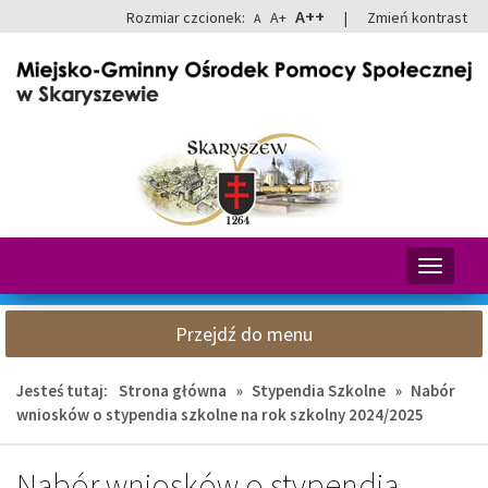
Przejdź
Przejdź
A++
Rozmiar czcionek:
A+
|
Zmień kontrast
A
do
do
głównej
wyszukiwarki
treści
Przełącz
nawigacj
Przejdź do menu
Jesteś tutaj:
Strona główna
»
Stypendia Szkolne
»
Nabór
wniosków o stypendia szkolne na rok szkolny 2024/2025
Nabór wniosków o stypendia